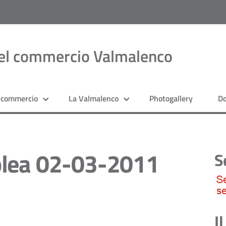
del commercio Valmalenco
l commercio
La Valmalenco
Photogallery
D
blea 02-03-2011
S
I