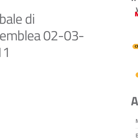
bale di
emblea 02-03-
11
A
B