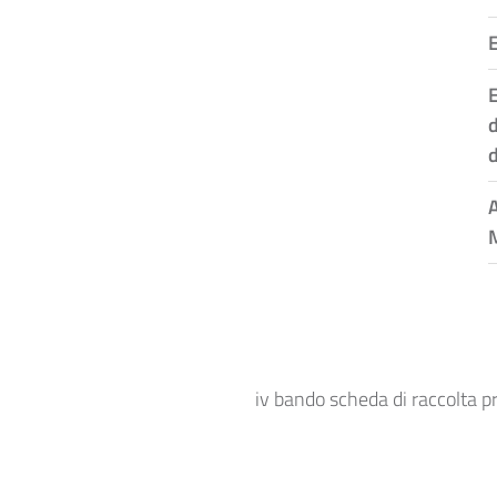
E
d
d
A
iv bando scheda di raccolta pr