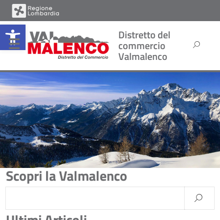
Open toolbar
Distretto del
commercio
Valmalenco
Scopri la Valmalenco
Ultimi Articoli