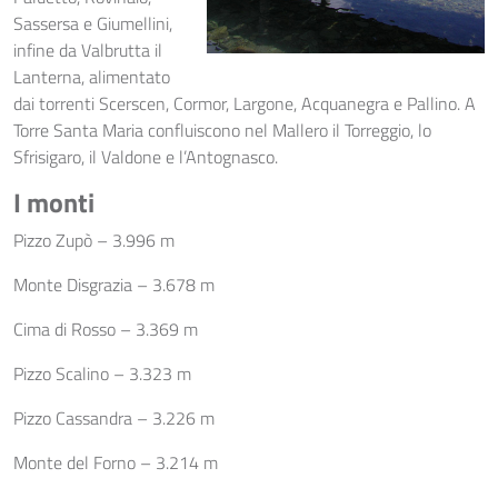
Sassersa e Giumellini,
infine da Valbrutta il
Lanterna, alimentato
dai torrenti Scerscen, Cormor, Largone, Acquanegra e Pallino. A
Torre Santa Maria confluiscono nel Mallero il Torreggio, lo
Sfrisigaro, il Valdone e l’Antognasco.
I monti
Pizzo Zupò – 3.996 m
Monte Disgrazia – 3.678 m
Cima di Rosso – 3.369 m
Pizzo Scalino – 3.323 m
Pizzo Cassandra – 3.226 m
Monte del Forno – 3.214 m