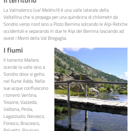
La Valmalenco (
val Malénch
) è una valle laterale della
Valtellina che si propaga per una quindicina di chilometri da
Sondrio verso nord sino a Pizzo Bernina solcando le Alpi Retiche
occidentali e separando in due le Alpi del Bernina lasciando ad
ovest i Monti della Val Bregaglia.
I fiumi
Il torrente Mallero
scende la valle sino a
Sondrio dove si getta
nel fiume Adda. Nelle
sue acque confluiscono
i torrenti Ventina,
Sissone, Vazzeda,
Valbona, Pirola,
Lagazzuolo, Nevasco,
Forasco, Braciasco,
Paluetto, Rovinaio,